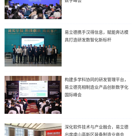
数字峰会
3月26日，由中国信息产业商会主
办的“第十六届航空航天数字化合作
峰会”在北京圆满举行。作为国产工
业软件领军企业，易立德受邀参
易立德携手汉得信息，赋能奔达模
会，展示最新AI技术成果，与全国
具打造研发数智化新标杆
各地航空航天领域的顶尖企...
近日，佛山南海奔达模具 PLM 项目
启动会圆满举行，易立德联合汉得
信息，以易立德自主研发的ETRX数
智平台为核心引擎，正式开启奔达
模具研发数智化升级新征程。作为
构建多学科协同的研发管理平台，
深耕铝合金铸造模具领...
易立德亮相制造业产品创新数字化
国际峰会
12月4-5日，以“DFX: 降本增效从设
计源头开始”为主题的“第二十一届
中国制造业产品创新数字化国际峰
会”在苏州举办。易立德作为国内领
深化软件技术与产业融合，易立德
先的数字研发解决方案服务商受邀
出席虞山高新区装备制造业商会