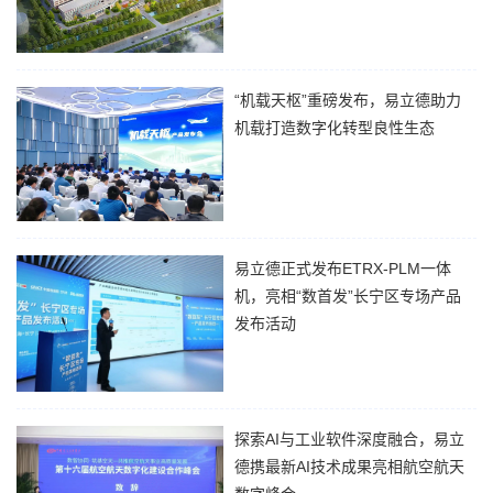
智能家庭安防市场规模预计达442
亿美元，年复合增长率（CAGR）
为16.8%。同时，中国智能安防系
“机载天枢”重磅发布，易立德助力
统市场预计在2032年达9592.17亿
机载打造数字化转型良性生态
元。在行...
5月7日，由航空工业机载共性主办
的“机载天枢”产品发布会在上海隆
重举行。机载系统党委委员、副总
经理高磊出席并发表讲话。共性中
心党委书记、董事长周鹏程出席会
易立德正式发布ETRX-PLM一体
议。易立德作为航空工业机载...
机，亮相“数首发”长宁区专场产品
发布活动
4月23日，易立德受邀出席“数首发”
长宁区专场产品发布活动，并在会
上正式发布了面向成长型制造企业
的研发数智化平台——ETRX-PLM
探索AI与工业软件深度融合，易立
一体机。本次活动由上海市数据局
德携最新AI技术成果亮相航空航天
指导，长宁区数据局...