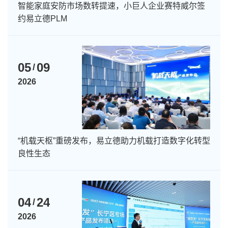
智能家庭安防市场数转提速，小巨人企业赛特威尔签
约易立德PLM
05
09
/
2026
“机载天枢”重磅发布，易立德助力机载打造数字化转型
良性生态
04
24
/
2026