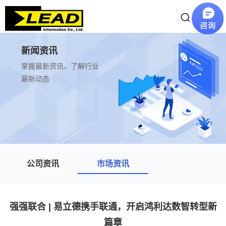
新闻资讯
掌握最新资讯，了解行业
最新动态
公司资讯
市场资讯
强强联合 | 易立德携手联通，开启鸿利达数智转型新
篇章