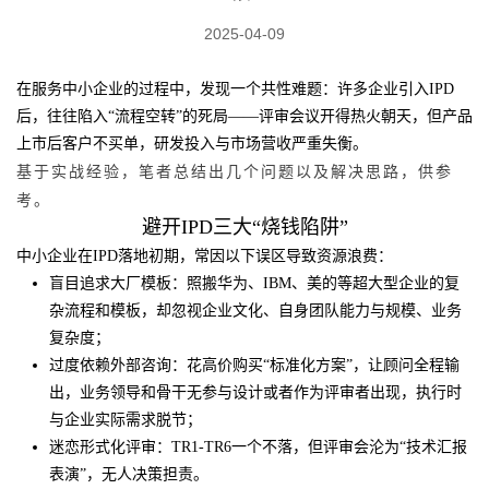
2025-04-09
在服务中小企业的过程中，发现一个共性难题：许多企业引入IPD
后，往往陷入“流程空转”的死局——评审会议开得热火朝天，但产品
上市后客户不买单，研发投入与市场营收严重失衡。
基于实战经验，笔者总结出几个问题以及解决思路，供参
考。
避开IPD三大“烧钱陷阱”
中小企业在IPD落地初期，常因以下误区导致资源浪费：
盲目追求大厂模板：照搬华为、IBM、美的等超大型企业的复
杂流程和模板，却忽视企业文化、自身团队能力与规模、业务
复杂度；
过度依赖外部咨询：花高价购买“标准化方案”，让顾问全程输
出，业务领导和骨干无参与设计或者作为评审者出现，执行时
与企业实际需求脱节；
迷恋形式化评审：TR1-TR6一个不落，但评审会沦为“技术汇报
表演”，无人决策担责。