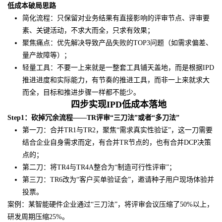
低成本破局思路
简化流程：只保留对业务结果有直接影响的评审节点、评审要
素、关键活动，不求大而全，只求有效果；
聚焦痛点：优先解决导致产品失败的TOP3问题（如需求偏差、
量产故障等）；
轻量工具：不要一上来就是一整套工具铺天盖地，而是根据IPD
推进进度和实际能力，有节奏的推进工具，而非一上来就求大
而全，目标和推进步骤一样都不能少。
四步实现IPD低成本落地
Step1：砍掉冗余流程——TR评审“三刀法”或者“多刀法”
第一刀：合并TR1与TR2，聚焦“需求真实性验证”，这一刀需要
结合企业自身需求而定，有合并TR节点的，也有合并DCP决策
点的；
第二刀：将TR4与TR4A整合为“制造可行性评审”；
第三刀：TR6改为“客户买单验证会”，邀请种子用户现场体验并
投票。
案例：某智能硬件企业通过“三刀法”，将评审会议压缩了50%以上，
研发周期压缩25%。