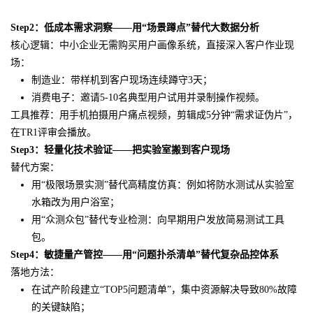
Step2：低成本需求洞察——用“场景蹲点”替代大数据分析
核心逻辑：中小企业无需购买用户画像系统，直接深入客户作业现
场：
制造业：带样机到客户现场连续蹲守3天；
消费电子：邀请5-10名典型用户试用并录制操作视频。
工具推荐：用手机拍摄用户痛点视频，剪辑成5分钟“需求证伪片”，
在TR1评审会播放。
Step3：轻量化技术验证——把实验室搬到客户现场
替代方案：
用“极限场景实测”替代高精度仿真：例如将防水测试从实验室
水箱改为用户浴室；
用“众测众包”替代专业检测：向早期用户发放简易测试工具
包。
Step4：敏捷量产管控——用“问题扑杀清单”替代复杂品控体系
落地方法：
在试产阶段建立“TOP5问题清单”，集中资源解决导致80%故障
的关键缺陷；