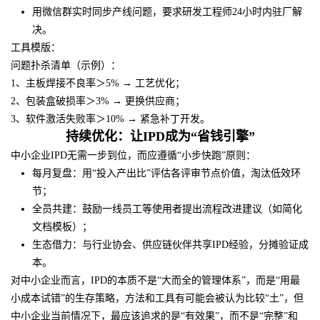
用微信群实时同步产线问题，要求研发工程师24小时内驻厂解
决。
工具模版：
问题扑杀清单（示例）：
1、主板焊接不良率＞5% → 工艺优化；
2、包装盒破损率＞3% → 更换供应商；
3、软件激活失败率＞10% → 紧急补丁开发。
持续优化：让IPD成为“省钱引擎”
中小企业IPD无需一步到位，而应遵循“小步快跑”原则：
每月复盘：用“投入产出比”评估各评审节点价值，淘汰低效环
节；
全员共建：鼓励一线员工等使用者提出流程改进建议（如简化
文档模板）；
生态借力：与行业协会、供应链伙伴共享IPD经验，分摊验证成
本。
对中小企业而言，IPD的本质不是“大而全的管理体系”，而是“用最
小成本试错”的生存策略，方法和工具有可能会被认为比较“土”，但
中小企业当前情况下，最应该追求的是“有效果”，而不是“完整”和