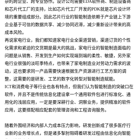
杂的跨企业、跨专业协作。设计公司需要EDA软件商、制造设备商
和芯片代工厂的支持，比如芯片代工厂开发的PDK就是芯片设计环
境的重要组成部分。因此芯片行业的智能制造依赖于产业链上下游
企业基于可信的数据共享、减少协同迟滞，减少重新设计带来的高
成本风险。
再说家电行业，我们都知道家电行业全渠道营销，渠道订货的个性
化需求和紧迫的交货期是最大的挑战，家电行业的智能制造面临的
问题是从销售、开发到生产如何实现端到端的柔性、敏捷，另外家
电行业很强的淡旺季特点，也带来了家电制造业对劳动力需求的波
动，这也要求同一产品需要快速根据生产资源进行工艺方案的调
整，这需要的是研发、工艺的数字化转型对智能制造赋能。
ICT和消费电子等行业也各有特点，但我们认为智能制造的突破口在
软件，并且不是传统信息化建设拿一个通用软件包进行标准化、通
用化的浅层应用，一定是要深耕行业、洞察业务，提供精准的软件
应用，这要搭配相应配套的管理咨询和工程咨询服务。
随着外围经济和内部人力成本压力影响，研发创新成了很多医疗行
业新的业务增长点，但是诸多掣肘阻碍着研发过程由信息化向智能