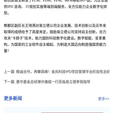
德目前自主研发了PLM、PDM、PPM、MPM等软件产品，为企业提
供IPD 咨询、 IT规划实施等端到端服务，全方位助力企业数字化转
型。
郫都区副区长王琦漪对易立德公司企业发展、技术创新以及近年来
取得的成绩给予了高度肯定，鼓励易立德公司坚持自主创新，合力
攻关“卡脖子”技术，助力国防科技数字化建设。数字赋能、变革重
构，为国家的工业软件自主崛起、为制造大国迈向制造强国贡献力
量！
上一篇:
精诚合作，再攀高峰！金风科技IPD项目管理平台阶段性总结
暨表...
下一篇:
惠华基金总经理许雄斌一行莅临易立德参观指导
更多新闻
更多>>