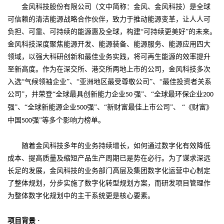
金风科技股份有限公司（文中简称：金风、金风科技）是全球
可信赖的清洁能源战略合作伙伴，致力于推动能源变革，让人人可
负担、可靠、可持续的能源惠及全球，构建“可持续更美好”的未来。
金风科技深度聚焦能源开发、能源装备、能源服务、能源应用四大
领域，以强大科研创新和最佳业务实践，将可再生能源的效率提升
至新高度。作为在深交所、港交所两地上市的公司，金风科技多次
入选“气候领袖企业”、“亚洲地区最受尊敬公司”、“最佳投资者关系
公司”，并荣登“全球最具创新能力企业
强”、“全球最环保企业
50
200
强”、“全球新能源企业
强”、“新财富最佳上市公司”、 “《财富》
500
中国
强”等多个影响力榜单。
500
随着金风科技多年的业务持续增长，如何通过数字化有效降低
成本、提高质量及缩短产品生产周期已是势在必行。为了谋求深远
长足的发展，金风科技的业务部门高层及集团数字化运营中心制定
了整体规划，分步实施了数字化转型规划方案，而研发项目管理作
为整体数字化规划中的主干系统更是核心要素。
项目背景
·