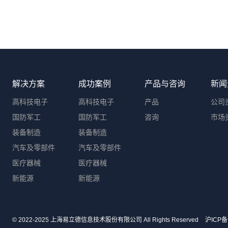
打造数字化转型良性生态
解决方案
成功案例
产品与咨询
新闻
高科技电子
高科技电子
产品
公司
国防军工
国防军工
咨询
市场
装备制造
装备制造
汽车及零部件
汽车及零部件
医疗器械
医疗器械
新能源
新能源
© 2022-2025 上海易立德信息技术股份有限公司 All Rights Reserved
沪ICP备