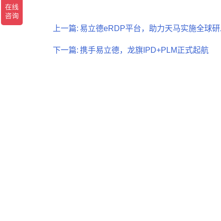
上一篇:
易立德eRDP平台，助力天马实施全球
下一篇:
携手易立德，龙旗IPD+PLM正式起航
更多新闻
05
/
21
2026
智能家庭安防市场数转提速，小巨人