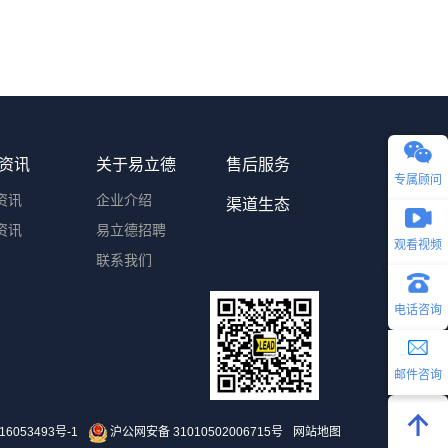
亮相“数首发”长宁区专场产品发布活动
资讯
关于易立德
售后服务
专属顾问
资讯
企业介绍
渠道生态
资讯
易立德招聘
观看视频
联系我们
电话咨询
邮件咨询
16053493号-1
沪公网安备 31010502006715号
网站地图