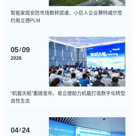
智能家庭安防市场数转提速，小巨人企业赛特威尔签
约易立德PLM
05
09
/
2026
“机载天枢”重磅发布，易立德助力机载打造数字化转型
良性生态
04
24
/