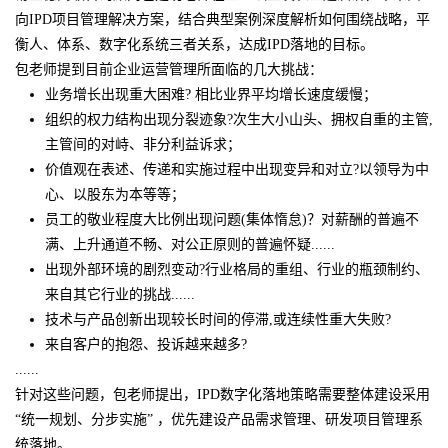
向IPD项目管理解决方案，结合典型案例深度解析如何围绕战略，平
衡人、体系、数字化系统三者关系，达成IPD落地的目标。
包老师提到目前企业运营管理所面临的几大挑战：
业务增长出现重大困难? 相比业界平均增长速度缓慢；
组织的权力结构出现分裂迹象?次生大小山头、拥权自重的主管,
主管间的对峙、非分利益诉求；
价值观在表述、传递和实施过程中出现变异和对立?以领导为中
心、以股东为本等等；
员工的敬业程度大比例出现问题(集体惰怠)？对薪酬的普遍不
满、上升通道不畅、对公正原则的普遍怀疑......
出现外部环境的剧烈变动?行业格局的重组、行业的瓶颈制约、
来自其它行业的挑战......
技术与产品创新出现较长时间的停滞,或连续性重大失败?
来自客户的抱怨、投诉越来越多?
......
针对这些问题，包老师提出，IPD数字化落地策略需要整体建设采用
“统一规划、分步实施” ，优先建设产品需求管理、研发项目管理系
统落地。