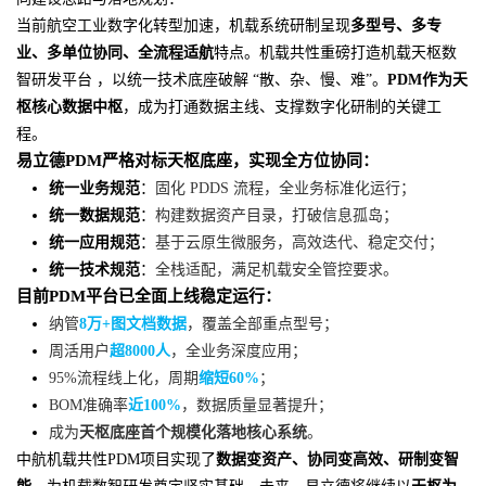
当前航空工业数字化转型加速，机载系统研制呈现
多型号、多专
业、多单位协同、全流程适航
特点。机载共性重磅打造机载天枢数
智研发平台 ，以统一技术底座破解 “散、杂、慢、难”。
PDM作为天
枢核心数据中枢
，成为打通数据主线、支撑数字化研制的关键工
程。
易立德PDM严格对标天枢底座，实现全方位协同：
统一业务规范
：
固化 PDDS 流程，全业务标准化运行；
统一数据规范
：
构建数据资产目录，打破信息孤岛；
统一应用规范
：
基于云原生微服务，高效迭代、稳定交付；
统一技术规范
：
全栈适配，满足机载安全管控要求。
目前PDM平台已全面上线稳定运行：
纳管
8万
+
图文档数据
，覆盖全部重点型号；
周活用户
超
8000人
，全业务深度应用；
95%流程线上化，周期
缩短
60%
；
BOM准确率
近100%
，数据质量显著提升；
成为
天枢底座首个规模化落地核心系统
。
中航机载共性PDM项目实现了
数据变资产、协同变高效、研制变智